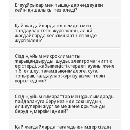
Егеуқұйрықтар мен тышқандар өңдеуден
кейін қаншалықты тез өледі?
Қай жағдайларда өлшемдер мен
талдаулар тегін жүргізіледі, ал қай
жағдайларда келісімшарт негізінде
жүргізіледі?
Сіздің ұйым микроклиматты,
жарықтандыруды, шуды, электромагниттік
өрістерді, жабық кеңістіктердегі ауаны және
т.б. өлшеу, тағамдық өнімдерге, суға,
топыраққа талдаулар жүргізу қызметтерін
көрсетеді ме?
Сіздің ұйым ғимараттар мен құрылымдарды
пайдалануға беру кезінде соққы шудың
өлшеулерін жүргізе ме және қорытынды
берудің мерзімі қандай?
Қай жағдайларда тағамдық өнімдер сіздің