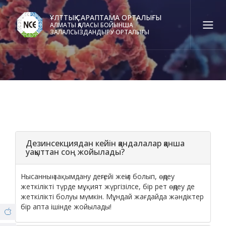
ҰЛТТЫҚ САРАПТАМА ОРТАЛЫҒЫ
АЛМАТЫ ҚАЛАСЫ БОЙЫНША
ЗАЛАЛСЫЗДАНДЫРУ ОРТАЛЫҒЫ
Қаз
Рус
Eng
Байланыс орталығы:
58-85-55, 258-85-55 (
Алматы
)
+7 (7277) 27-70-67 (
Қонаев
)
Сенім тел.:
+7 (7172) 55-49-21
Дезинсекциядан кейін қандалалар қанша
уақыттан соң жойылады?
ФИЛИАЛ ТУРАЛЫ
Нысанның зақымдану деңгейі жеңіл болып, өңдеу
© Copyright 2019 - nce.kz - all rights reserved.
жеткілікті түрде мұқият жүргізілсе, бір рет өңдеу де
жеткілікті болуы мүмкін. Мұндай жағдайда жәндіктер
Бөлім
бір апта ішінде жойылады!