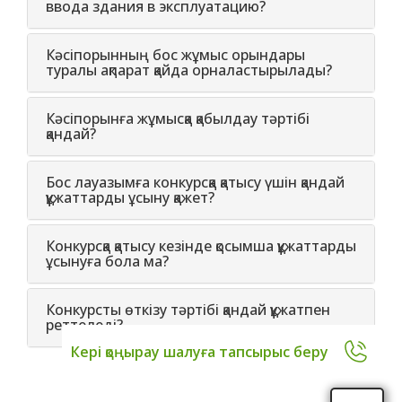
ввода здания в эксплуатацию?
Кәсіпорынның бос жұмыс орындары
туралы ақпарат қайда орналастырылады?
Кәсіпорынға жұмысқа қабылдау тәртібі
қандай?
Бос лауазымға конкурсқа қатысу үшін қандай
құжаттарды ұсыну қажет?
Конкурсқа қатысу кезінде қосымша құжаттарды
ұсынуға бола ма?
Конкурсты өткізу тәртібі қандай құжатпен
реттеледі?
Кері қоңырау шалуға тапсырыс беру