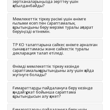
зертханаларыңызда зерттеу үшін
қабылданбайды?
Мемлекеттiк тiркеу рәсiмi үшiн өнiмге
ғылыми есеп пен сараптамалық
қорытындыны беру мерзiмi туралы ақпарат
беруіңізді өтінемін.
ТР КО талаптарына сәйкес өнімге арналған
сынақ хаттамасы және сәйкестік туралы
декларация талап етіледі.
Өнімді мемлекеттік тіркеу кезінде
сараптамалық қорытындыны алу үшін қайда
жүгінуге болады?
Ғимараттарды пайдалануға беру кезінде
қандай құжат бойынша сараптама
қорытындысын алу қажет?
Ғимараттарды пайдалануға беру үшін