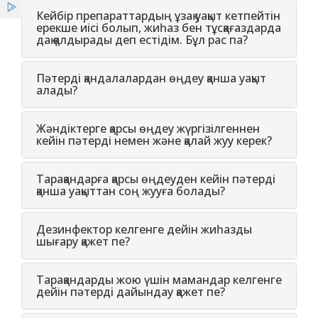
Қызметтер
Кейбір препараттардың ұзақ уақыт кетпейтін
ерекше иісі болып, жиһаз бен тұсқағаздарда
дақ қалдырады деп естідім. Бұл рас па?
Жеңілдіктер
Пәтерді қандалалардан өңдеу қанша уақыт
Жаңалықтар
алады?
Жәндіктерге қарсы өңдеу жүргізілгеннен
кейін пәтерді немен және қалай жуу керек?
Тарақандарға қарсы өңдеуден кейін пәтерді
қанша уақыттан соң жууға болады?
Дезинфектор келгенге дейін жиһазды
шығару қажет пе?
Тарақандарды жою үшін мамандар келгенге
дейін пәтерді дайындау қажет пе?