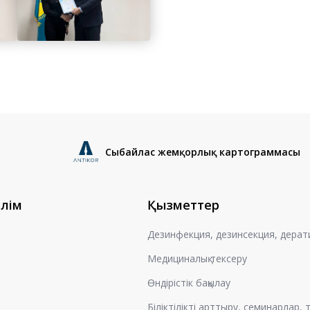
Сыбайлас жемқорлық картограммасы
өлім
Қызметтер
Дезинфекция, дезинсекция, дерат
Медициналық тексеру
Өндірістік бақылау
Біліктілікті арттыру, семинарлар,