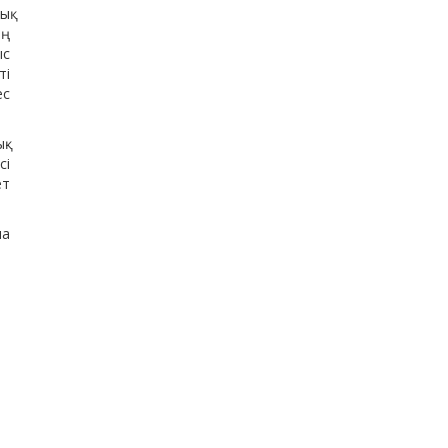
ық
ің
ыс
ті
ес
қ-
сі
ет
ша