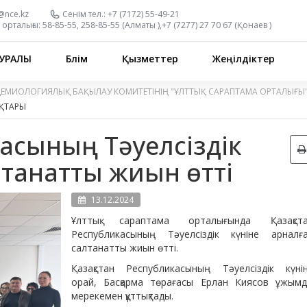
@nce.kz
Сенім тел.:
+7 (7172) 55-49-21
орталығы:
58-85-55, 258-85-55 (
Алматы
),
+7 (7277) 27 70 67 (
Қонаев
)
УРАЛЫ
Бөлім
Қызметтер
Жеңілдіктер
ДЕМИОЛОГИЯЛЫҚ БАҚЫЛАУ КОМИТЕТІНІҢ "ҰЛТТЫҚ САРАПТАМА ОРТАЛЫҒЫ
ҚТАРЫ
касының Тәуелсіздік
лтанатты жиын өтті
13.12.2024
Ұлттық сараптама орталығында Қазақст
Республикасының Тәуелсіздік күніне арналғ
салтанатты жиын өтті.
Қазақстан Республикасының Тәуелсіздік күні
орай, Басқарма төрағасы Ерлан Киясов ұжым
мерекемен құттықтады.