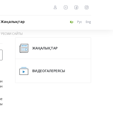
Жаңалықтар
Қаз
Рус
Eng
" РЕСМИ САЙТЫ
ЖАҢАЛЫҚТАР
ВИДЕОГАЛЕРЕЯСЫ
ан
ан
не
ды