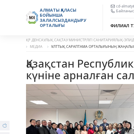
cd-almaty
АЛМАТЫ ҚАЛАСЫ
Байланыс 
БОЙЫНША
ЗАЛАЛСЫЗДАНДЫРУ
ОРТАЛЫҒЫ
ФИЛИАЛ Т
ҚР ДЕНСАУЛЫҚ САҚТАУ МИНИСТРЛІГІ САНИТАРИЯЛЫҚ-ЭПИ
МЕДИА
ҰЛТТЫҚ САРАПТАМА ОРТАЛЫҒЫНЫҢ ЖАҢАЛЫ
Қазақстан Республи
күніне арналған са