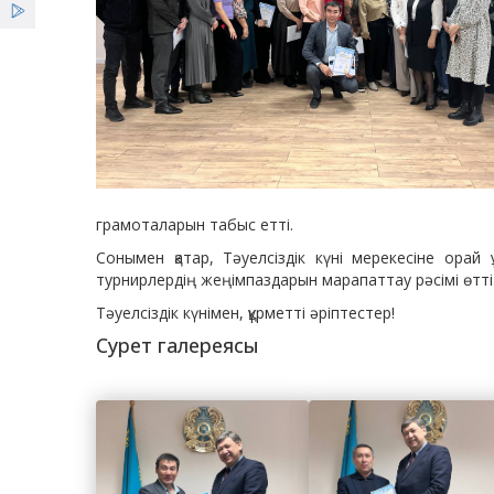
грамоталарын табыс етті.
Сонымен қатар, Тәуелсіздік күні мерекесіне ор
турнирлердің жеңімпаздарын марапаттау рәсімі өтті
Тәуелсіздік күнімен, құрметті әріптестер!
Сурет галереясы