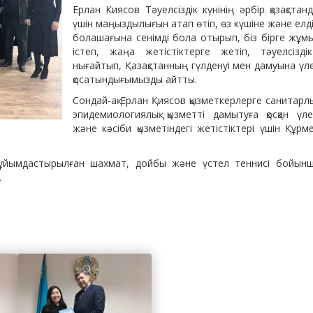
Ерлан Киясов Тәуелсіздік күнінің әрбір қазақстанд
үшін маңыздылығын атап өтіп, өз күшіне және елд
болашағына сенімді бола отырып, біз бірге жұм
істеп, жаңа жетістіктерге жетіп, тәуелсіздік
нығайтып, Қазақстанның гүлденуі мен дамуына үл
қосатындығымызды айтты.
Сондай-ақ Ерлан Қиясов қызметкерлерге санитарлы
эпидемиологиялық қызметті дамытуға қосқан үле
және кәсіби қызметіндегі жетістіктері үшін Құрм
ай ұйымдастырылған шахмат, дойбы және үстел теннисі бойын
.