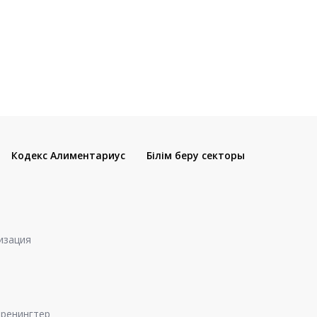
Кодекс Алиментариус
Білім беру секторы
изация
 тренингтер