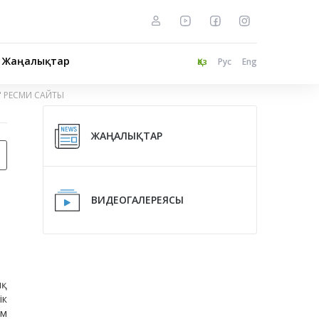
Жаңалықтар
Қаз
Рус
Eng
" РЕСМИ САЙТЫ
ЖАҢАЛЫҚТАР
ВИДЕОГАЛЕРЕЯСЫ
ық
ік
ам