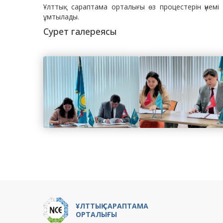
Ұлттық сараптама орталығы өз процестерін үнемі 
ұмтылады.
Сурет галереясы
ҰЛТТЫҚ САРАПТАМА
ОРТАЛЫҒЫ