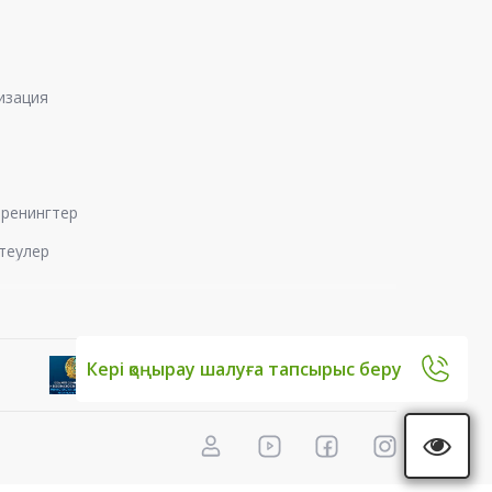
изация
 тренингтер
теулер
Кері қоңырау шалуға тапсырыс беру
раптамалық қорытынды
мен факторларын сараптау
алық қорытынды