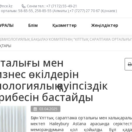
@nce.kz
Сенім тел.:
+7 (7172) 55-49-21
орталығы:
58-85-55, 258-85-55 (
Алматы
),
+7 (7277) 27 70 67 (
Қонаев
)
УРАЛЫ
Бөлім
Қызметтер
Жеңілдіктер
ДЕМИОЛОГИЯЛЫҚ БАҚЫЛАУ КОМИТЕТІНІҢ "ҰЛТТЫҚ САРАПТАМА ОРТАЛЫҒЫ
ҚТАРЫ
рталығы мен
изнес өкілдерін
логиялық қауіпсіздік
рибесін бастайды
03.04.2025
Бүгін Ұлттық сараптама орталығы мен халықарал
мектеп Haileybury Astana арасында серіктест
меморандумына қол қойылды. Бұл қад