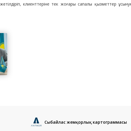
жетілдіріп, клиенттеріне тек жоғары сапалы қызметтер ұсыну
Сыбайлас жемқорлық картограммасы