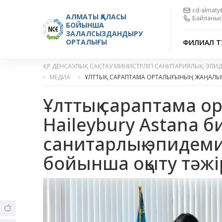
cd-almaty
АЛМАТЫ ҚАЛАСЫ
Байланыс 
БОЙЫНША
ЗАЛАЛСЫЗДАНДЫРУ
ОРТАЛЫҒЫ
ФИЛИАЛ Т
ҚР ДЕНСАУЛЫҚ САҚТАУ МИНИСТРЛІГІ САНИТАРИЯЛЫҚ-ЭПИ
МЕДИА
ҰЛТТЫҚ САРАПТАМА ОРТАЛЫҒЫНЫҢ ЖАҢАЛЫ
Ұлттық сараптама о
Haileybury Astana б
санитарлық-эпидемио
бойынша оқыту тәжі