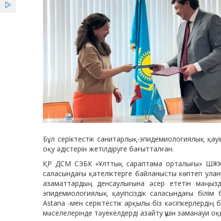
Бұл серіктестік санитарлық-эпидемиологиялық қауі
оқу әдістерін жетілдіруге бағытталған.
ҚР ДСМ СЭБК «Ұлттық сараптама орталығы» ШЖҚ
саласындағы қателіктерге байланысты көптеп улан
азаматтардың денсаулығына әсер ететін маңызды
эпидемиологиялық қауіпсіздік саласындағы білім 
Astana -мен серіктестік арқылы біз кәсіпкерлердің 
мәселелерінде тәуекелдерді азайту үшін заманауи оқ