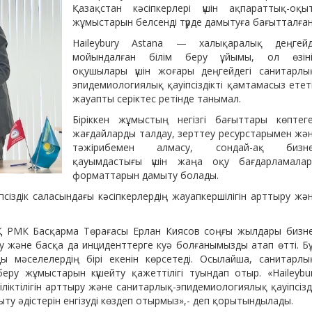
Қазақстан кәсіпкерлері үшін ақпараттық-оқы
жұмыстарын белсенді түрде дамытуға бағытталған
Haileybury Astana — халықаралық деңгей
мойындалған білім беру ұйымы, ол өзін
оқушылары үшін жоғары деңгейдегі санитарлы
эпидемиологиялық қауіпсіздікті қамтамасыз етет
жауапты серіктес ретінде танымал.
Біріккен жұмыстың негізгі бағыттары көптег
жағдайларды талдау, зерттеу ресурстарымен жә
тәжірибемен алмасу, сондай-ақ бизн
қауымдастығы үшін жаңа оқу бағдарламала
форматтарын дамыту болады.
псіздік саласындағы кәсіпкерлердің жауапкершілігін арттыру жә
 РМК Басқарма Төрағасы Ерлан Киясов соңғы жылдары бизн
у және басқа да инциденттерге куә болғанымызды атап өтті. Б
 мәселелердің бірі екенін көрсетеді. Осылайша, санитарлы
беру жұмыстарын күшейту қажеттілігі туындап отыр. «Haileybu
біліктілігін арттыру және санитарлық-эпидемиологиялық қауіпсізд
ыту әдістерін енгізуді көздеп отырмыз»,- деп қорытындылады.