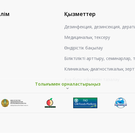
өлім
Қызметтер
Дезинфекция, дезинсекция, дерат
Медициналық тексеру
Өндірістік бақылау
Біліктілікті арттыру, семинарлар,
Клиникалық-диагностикалық зерт
Ауа бұру жүйелерін тазалау
Толығымен орналастырыңыз
Жұмыс орындарын аттестаттау
Гигиеналық оқыту
Мемлекеттік тіркеу кезіндегі са
Тіршілік ету ортасының заттары 
Шу оқшаулау бойынша сараптам