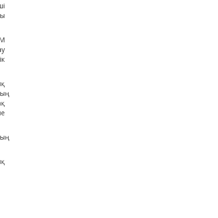
ші
ы
СМ
ау
ік
ық
ың
ақ
е
ың
ық