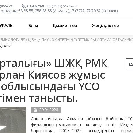
@nce.kz
Сенім тел.:
+7 (7172) 55-49-21
орталығы:
58-85-55, 258-85-55 (
Алматы
),
+7 (7277) 27 70 67 (
Қонаев
)
УРАЛЫ
Бөлім
Қызметтер
Жеңілдіктер
ДЕМИОЛОГИЯЛЫҚ БАҚЫЛАУ КОМИТЕТІНІҢ "ҰЛТТЫҚ САРАПТАМА ОРТАЛЫҒЫ
ҚТАРЫ
 орталығы» ШЖҚ РМК
Ерлан Киясов жұмыс
 облысындағы ҰСО
імен танысты.
20.04.2026
Сапар аясында Алматы облысы бойынша Ұ
филиалының ұжымымен кездесу өтті. Кезде
барысында 2023–2025 жылдардағы қызм