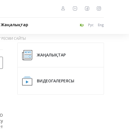
Жаңалықтар
Қаз
Рус
Eng
" РЕСМИ САЙТЫ
ЖАҢАЛЫҚТАР
ВИДЕОГАЛЕРЕЯСЫ
СО
су
ет