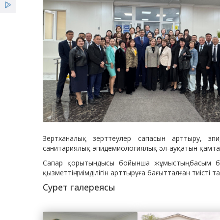
Зертханалық зерттеулер сапасын арттыру, эпид
санитариялық-эпидемиологиялық әл-ауқатын қамтам
Сапар қорытындысы бойынша жұмыстың басым бағ
қызметтің тиімділігін арттыруға бағытталған тиісті т
Сурет галереясы