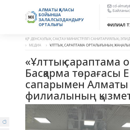
cd-almaty
АЛМАТЫ ҚАЛАСЫ
Байланыс 
БОЙЫНША
ЗАЛАЛСЫЗДАНДЫРУ
ОРТАЛЫҒЫ
ФИЛИАЛ Т
ҚР ДЕНСАУЛЫҚ САҚТАУ МИНИСТРЛІГІ САНИТАРИЯЛЫҚ-ЭПИ
МЕДИА
ҰЛТТЫҚ САРАПТАМА ОРТАЛЫҒЫНЫҢ ЖАҢАЛЫ
«Ұлттық сараптама
Басқарма төрағасы 
сапарымен Алматы
филиалының қызмет