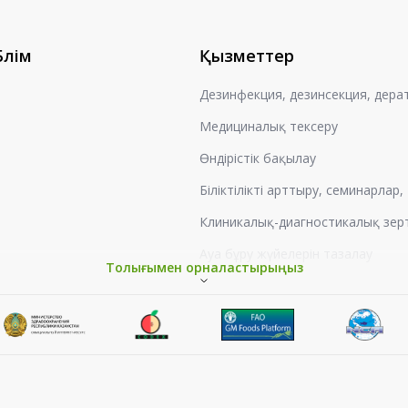
Бөлім
Қызметтер
Дезинфекция, дезинсекция, дера
Медициналық тексеру
Өндірістік бақылау
Біліктілікті арттыру, семинарлар
Клиникалық-диагностикалық зер
Ауа бұру жүйелерін тазалау
Толығымен орналастырыңыз
Жұмыс орындарын аттестаттау
Гигиеналық оқыту
Мемлекеттік тіркеу кезіндегі с
Тіршілік ету ортасының заттары 