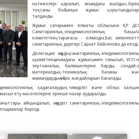
нәтижелері қаралып, ағымдағы жылдың бірін
тоқсаны бойынша жұмыс қорытындылар
талданды.
Жұмыс сапарымен Алматы облысына ҚР Д
Санитариялық-эпидемиологиялық бақыл
комитетінің төрағасы - еліміздің Бас мемлекетт
санитариялық дәрігері Сархат Бейсенова да келді.
Делегация өңірдің санитариялық-эпидемиологиял
қызметінің ағымдағы жұмысымен танысып, ҰСО-н
зертханалық бөлімшелеріне барды, сондай-
материалдық-техникалық базаны жән
мамандардың еңбек жағдайларын бағалады.
емиологиялық қадағалаудың тиімділігі және облыс халқын
асыз ету мәселелеріне ерекше назар аударылды.
ыттары айқындалып, өңірдегі санитариялық-эпидемиологиял
апсырмалар берілді.