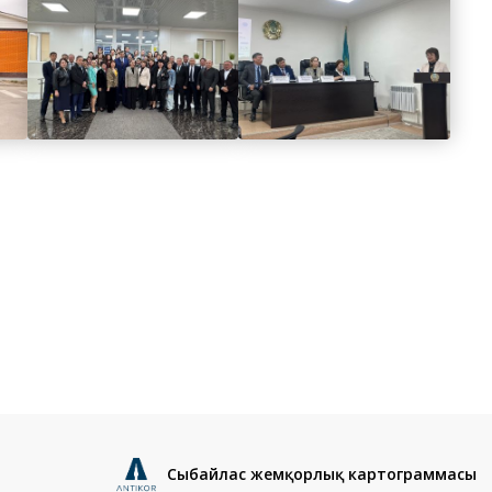
Сыбайлас жемқорлық картограммасы