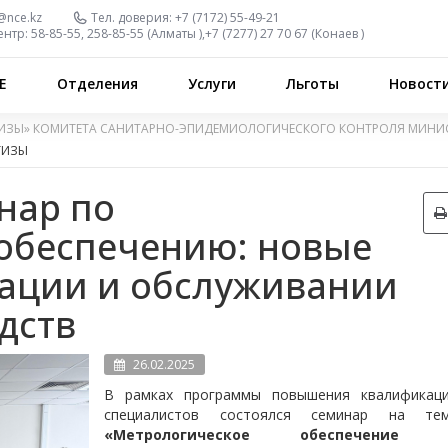
@nce.kz
Тел. доверия:
+7 (7172) 55-49-21
ентр:
58-85-55, 258-85-55 (
Алматы
),
+7 (7277) 27 70 67 (
Конаев
)
Е
Отделения
Услуги
Льготы
Новост
ИЗЫ» КОМИТЕТА САНИТАРНО-ЭПИДЕМИОЛОГИЧЕСКОГО КОНТРОЛЯ МИНИС
ТИЗЫ
нар по
обеспечению: новые
тации и обслуживании
дств
26.02.2025
В рамках программы повышения квалификац
специалистов состоялся семинар на те
«Метрологическое обеспечение 